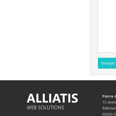
Pierre
15 aven
Bâtimen
06300 N