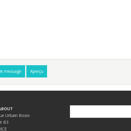
 ABOUT
Search
Search
ue Urbain Bosio
t B3
ICE